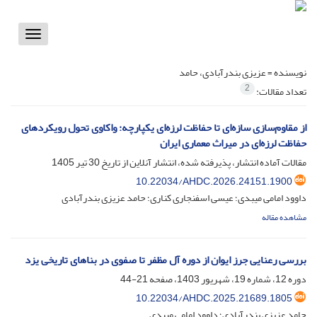
Toggle
vigation
نویسنده =
عزیزی بندرآبادی، حامد
2
تعداد مقالات:
از مقاوم‌سازی سازه‌ای تا حفاظت لرزه‌ای یکپارچه: واکاوی تحول رویکردهای
حفاظت لرزه‌ای در میراث معماری ایران
مقالات آماده انتشار، پذیرفته شده، انتشار آنلاین از تاریخ
30 تیر 1405
10.22034/AHDC.2026.24151.1900
داوود امامی میبدی؛ عیسی اسفنجاری کناری؛ حامد عزیزی بندرآبادی
مشاهده مقاله
بررسی رعنایی جرز ایوان از دوره آل مظفر تا صفوی در بناهای تاریخی یزد
دوره 12، شماره 19، شهریور 1403، صفحه
21-44
10.22034/AHDC.2025.21689.1805
حامد عزیزی بندرآبادی؛ داوود امامی میبدی