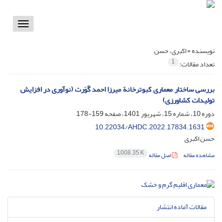
Toggle
vigation
نویسنده =
اکبری، حسن
1
تعداد مقالات:
بررسی ساختار معماری کبوترخانة میرزا احمد گَوَرت (نوآوری در افزایش
تولیدات کشاورزی)
دوره 10، شماره 15، شهریور 1401، صفحه
159-178
10.22034/AHDC.2022.17834.1631
حسن اکبری
1008.35 K
مشاهده مقاله
اصل مقاله
مقالات آماده انتشار