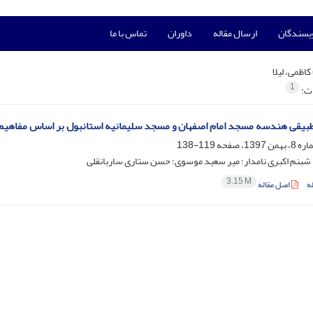
ویسندگان
ارسال مقاله
داوران
تماس با ما
کاظمی، لیلا
1
ات:
بیقی هندسه مسجد امام اصفهان و مسجد سلیمانیه استانبول بر اساس مفاهیم 
119-138
؛ شبنم اکبری نامدار؛ میر سعید موسوی؛ حسن ستاری ساربانقلی
3.15 M
ه
اصل مقاله