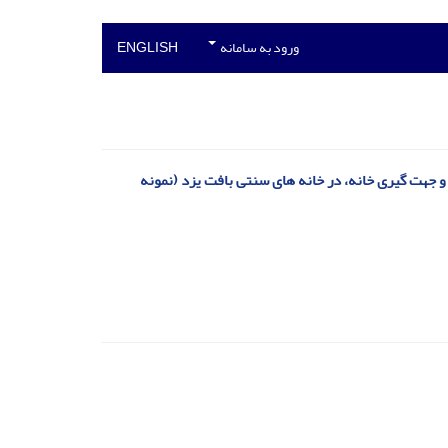
ورود به سامانه
ENGLISH
خص‏ های آسایش حرارتی PMV و PPD بر مبنای نور روز و جهت‏ گیری خانه، در خانه‏ های سنتی بافت یزد (نمونه