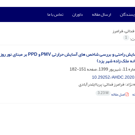
ویسندگان
ارسال مقاله
داوران
تماس با ما
فدائی، فرامرز
1
ات:
ارزیابی آسایش راحتی و بررسی شا
نه ملک ‏زاده شهر یزد)
151-182
10.29252/AHDC.2020
نژاد؛ فرامرز فدائی؛ پریا ایلدرآبادی
3.23 M
ه
اصل مقاله