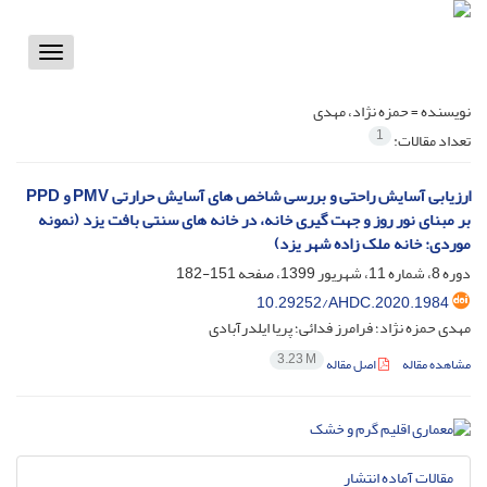
Toggle
vigation
نویسنده =
حمزه نژاد، مهدی
1
تعداد مقالات:
ارزیابی آسایش راحتی و بررسی شاخص‏ های آسایش حرارتی PMV و PPD
بر مبنای نور روز و جهت‏ گیری خانه، در خانه‏ های سنتی بافت یزد (نمونه
موردی: خانه ملک ‏زاده شهر یزد)
دوره 8، شماره 11، شهریور 1399، صفحه
151-182
10.29252/AHDC.2020.1984
مهدی حمزه نژاد؛ فرامرز فدائی؛ پریا ایلدرآبادی
3.23 M
مشاهده مقاله
اصل مقاله
مقالات آماده انتشار