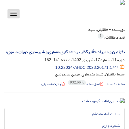
Toggle
vigation
نویسنده =
خالقیان، سیما
1
تعداد مقالات:
«قوانین و مقررات تأثیرگذار بر ماندگاری معماری و شهرسازی دوران صفوی»
دوره 11، شماره 17، شهریور 1402، صفحه
141-152
10.22034/AHDC.2023.20171.1744
سیما خالقیان؛ شیما قندهاری؛ مهدی سعدوندی
932.66 K
مشاهده مقاله
اصل مقاله
چکیده تفصیلی
مقالات آماده انتشار
شماره جاری