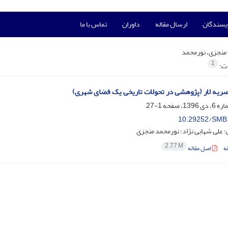
ویسندگان
ارسال مقاله
داوران
تماس با ما
منجزی، نورمحمد
1
ات:
ریه لار (پژوهشی در تحولات تاریخی یک فضای شهری)
1-27
10.29252/SMB.
؛ علی شهابی نژاد؛ نورمحمد منجزی
2.77 M
ه
اصل مقاله