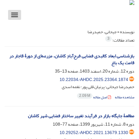
Toggle
vigation
نویسنده =
جیحانی، حمیدرضا
3
تعداد مقالات:
بازشناسی ابعاد کالبدی فضایی فرح‌آبادِ کاشان، مزرعه‌ای از دورۀ قاجار در
قامت یک باغ
دوره 12، شماره 20، اسفند 1403، صفحه
13-35
10.22034/AHDC.2025.23364.1874
حمیدرضا جیحانی؛ پرنیان قلی پور؛ نغمه اسدی
2.09 M
مشاهده مقاله
اصل مقاله
مطالعۀ جایگاه بازار در فرآیند تغییر ساختار فضایی شهر کاشان
دوره 8، شماره 11، شهریور 1399، صفحه
77-108
10.29252/AHDC.2021.13679.1330