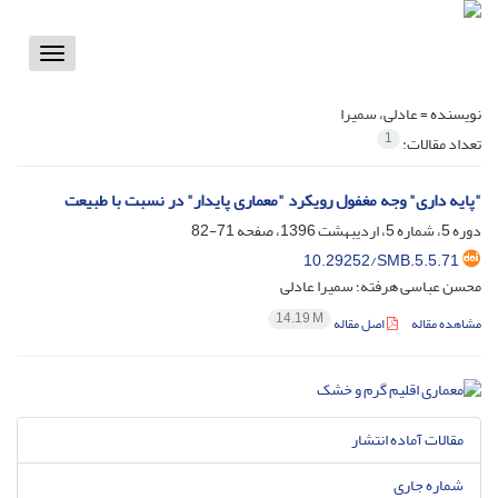
Toggle
vigation
نویسنده =
عادلی، سمیرا
1
تعداد مقالات:
"پایه داری" وجه مغفول رویکرد "معماری پایدار" در نسبت با طبیعت
دوره 5، شماره 5، اردیبهشت 1396، صفحه
71-82
10.29252/SMB.5.5.71
محسن عباسی هرفته؛ سمیرا عادلی
14.19 M
مشاهده مقاله
اصل مقاله
مقالات آماده انتشار
شماره جاری