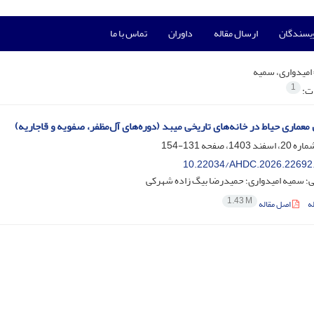
ویسندگان
ارسال مقاله
داوران
تماس با ما
امیدواری، سمیه
1
ات:
معماری حیاط در خانه‌های تاریخی میبد (دوره‌های آل‌مظفر، صفویه و قاجاریه)
131-154
10.22034/AHDC.2026.22692
ی؛ سمیه امیدواری؛ حمیدرضا بیگ زاده شهرکی
1.43 M
ه
اصل مقاله