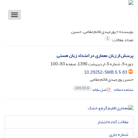
Toggle
vigation
نویسنده =
پورمهدی قائم مقامی، حسین
1
تعداد مقالات:
پرسش از زبان معماری در امتداد زبان هستی
دوره 5، شماره 5، اردیبهشت 1396، صفحه
83-100
10.29252/SMB.5.5.83
حسین پورمهدی قائم مقامی
349.65 K
مشاهده مقاله
اصل مقاله
مقالات آماده انتشار
شماره جاری