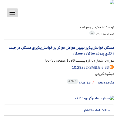
Toggle
vigation
نویسنده =
کریمی، مهشید
1
تعداد مقالات:
مسکن خوانش‌پذیر تبیین عوامل مو ثر بر خوانش‌پذیری مسکن در جهت
ارتقای پیوند ساکن و مسکن
دوره 5، شماره 5، اردیبهشت 1396، صفحه
33-50
10.29252/SMB.5.5.33
مهشید کریمی
476 K
مشاهده مقاله
اصل مقاله
مقالات آماده انتشار