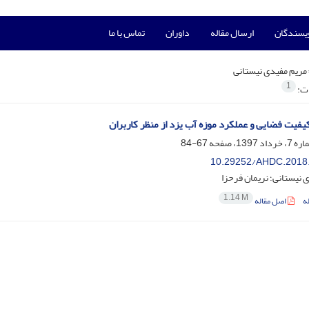
ویسندگان
ارسال مقاله
داوران
تماس با ما
مریم مفیدی نیستانی
1
ات:
کیفیت فضایی و عملکرد موزه آب یزد از منظر کاربران
67-84
10.29252/AHDC.2018
 نیستانی؛ نریمان فرحزا
1.14 M
ه
اصل مقاله